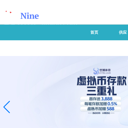
首页
供应
人才
会员商务室