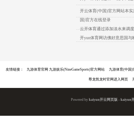
开云体育(中国)官方网站本实用新
国)官方在线登录
云开体育通过添加淡水来调度池塘的
开yun体育网访佛好意思国与欧洲
友情链接：
九游体育官网 九游娱乐(NineGameSports)官方网站
九游体育(中国)
尊龙凯龙时官网进入网页
Powered by
kaiyun开云网页版 - kai